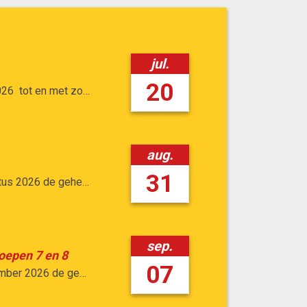
jul.
20
026
tot en met
zondag 30 augustus 2026
aug.
31
tus 2026
de gehele dag
sep.
oepen 7 en 8
07
mber 2026
de gehele dag