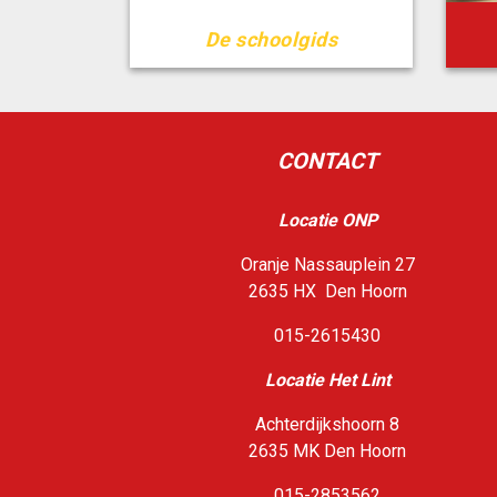
De schoolgids
CONTACT
Locatie ONP
Oranje Nassauplein 27
2635 HX Den Hoorn
015-2615430
Loca
tie Het Lint
Achterdijkshoorn 8
2635 MK Den Hoorn
015-2853562