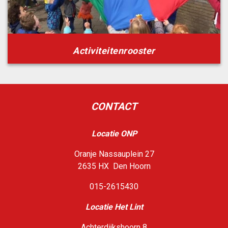
Activiteitenrooster
CONTACT
Locatie ONP
Oranje Nassauplein 27
2635 HX Den Hoorn
015-2615430
Loca
tie Het Lint
Achterdijkshoorn 8