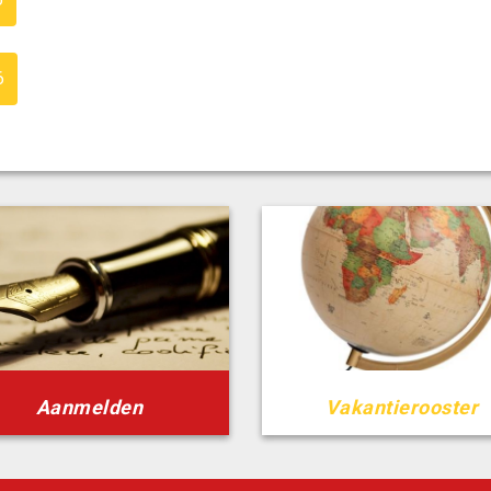
6
Aanmelden
Vakantierooster