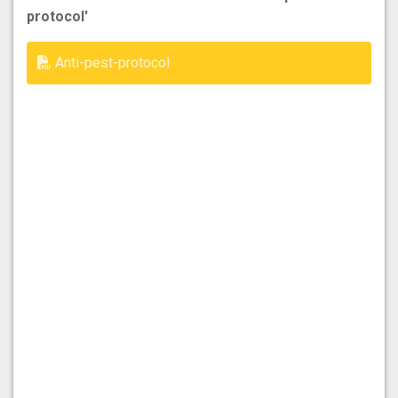
protocol'
Anti-pest-protocol