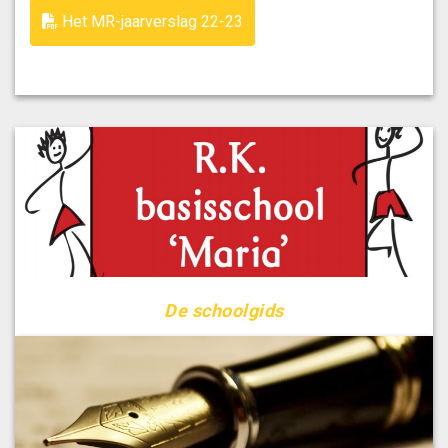
Het MR-jaarverslag 22-23
De schoolgids